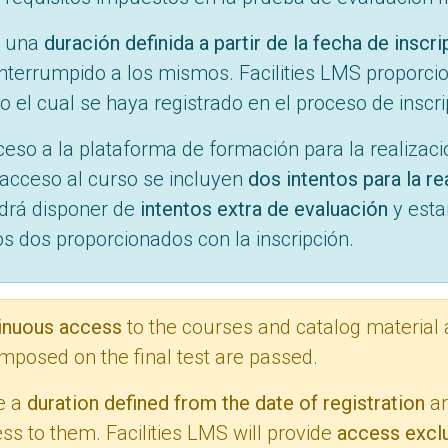
n una
duración definida a partir de la fecha de inscr
ninterrumpido a los mismos. Facilities LMS proporc
ajo el cual se haya registrado en el proceso de ins
ceso a la plataforma de formación para la realizaci
 acceso al curso se incluyen
dos intentos para la re
odrá disponer de
intentos extra de evaluación
y esta
os dos proporcionados con la inscripción.
inuous access
to the courses and catalog material a
mposed on the final test are passed.
e a
duration defined from the date of registration
an
ss to them. Facilities LMS will provide
access exclu